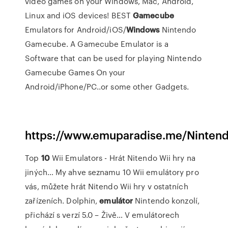
video games on your Windows, Mac, Android,
Linux and iOS devices! BEST
Gamecube
Emulators for Android/iOS/
Windows
Nintendo
Gamecube. A Gamecube Emulator is a
Software that can be used for playing Nintendo
Gamecube Games On your
Android/iPhone/PC..or some other Gadgets.
https://www.emuparadise.me/Ninte
Top
10
Wii Emulators - Hrát Nitendo Wii hry na
jiných…
My ahve seznamu 10 Wii emulátory pro
vás, můžete hrát Nitendo Wii hry v ostatních
zařízeních.
Dolphin,
emulátor
Nintendo konzolí,
přichází s verzí 5.0 – Živě…
V emulátorech