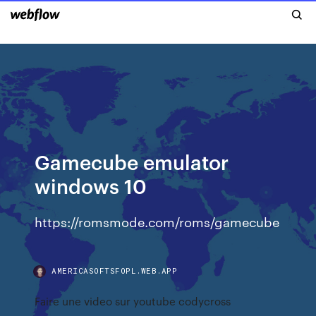
Gamecube emulator
windows 10
https://romsmode.com/roms/gamecube
AMERICASOFTSFOPL.WEB.APP
Faire une video sur youtube codycross