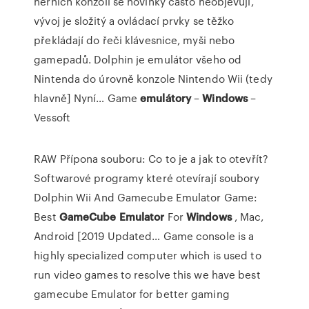
herních konzolí se novinky často neobjevují,
vývoj je složitý a ovládací prvky se těžko
překládají do řeči klávesnice, myši nebo
gamepadů. Dolphin je emulátor všeho od
Nintenda do úrovně konzole Nintendo Wii (tedy
hlavně] Nyní…
Game
emulátory
–
Windows
–
Vessoft
RAW Přípona souboru: Co to je a jak to otevřít?
Softwarové programy které otevírají soubory
Dolphin Wii And Gamecube Emulator Game:
Best
GameCube
Emulator
For
Windows
, Mac,
Android [2019 Updated…
Game console is a
highly specialized computer which is used to
run video games to resolve this we have best
gamecube Emulator for better gaming