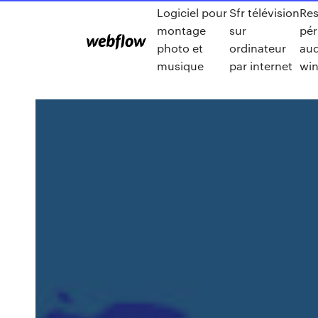
Logiciel pour
Sfr télévision
Res
montage
sur
pér
photo et
ordinateur
au
musique
par internet
wi