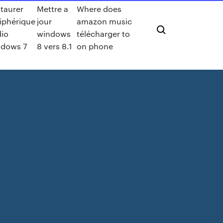
taurer
Mettre a
Where does
iphérique
jour
amazon music
dio
windows
télécharger to
ndows 7
8 vers 8.1
on phone